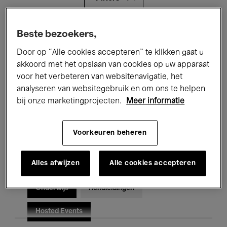
Alle evenementen
Concerten
Beste bezoekers,
Door op “Alle cookies accepteren” te klikken gaat u
Tentoonstellingen
Films
akkoord met het opslaan van cookies op uw apparaat
voor het verbeteren van websitenavigatie, het
Performances
Lezingen & Debatten
analyseren van websitegebruik en om ons te helpen
Jazz
Klassieke Muziek
Global Music
bij onze marketingprojecten.
Meer informatie
Elektronische Muziek
Voorkeuren beheren
Alles afwijzen
Alle cookies accepteren
Voor iedereen
Kids’ Palace
Onderwijs
Rondleidingen
Hosted Events