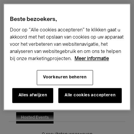
Alle evenementen
Concerten
Beste bezoekers,
Tentoonstellingen
Films
Door op “Alle cookies accepteren” te klikken gaat u
akkoord met het opslaan van cookies op uw apparaat
Performances
Lezingen & Debatten
voor het verbeteren van websitenavigatie, het
analyseren van websitegebruik en om ons te helpen
Jazz
Klassieke Muziek
Global Music
bij onze marketingprojecten.
Meer informatie
Elektronische Muziek
Voorkeuren beheren
Voor iedereen
Kids’ Palace
Alles afwijzen
Alle cookies accepteren
Onderwijs
Rondleidingen
Hosted Events