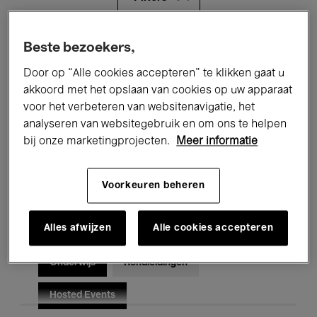
Alle evenementen
Concerten
Beste bezoekers,
Door op “Alle cookies accepteren” te klikken gaat u
Tentoonstellingen
Films
akkoord met het opslaan van cookies op uw apparaat
voor het verbeteren van websitenavigatie, het
Performances
Lezingen & Debatten
analyseren van websitegebruik en om ons te helpen
Jazz
Klassieke Muziek
Global Music
bij onze marketingprojecten.
Meer informatie
Elektronische Muziek
Voorkeuren beheren
Alles afwijzen
Alle cookies accepteren
Voor iedereen
Kids’ Palace
Onderwijs
Rondleidingen
Hosted Events