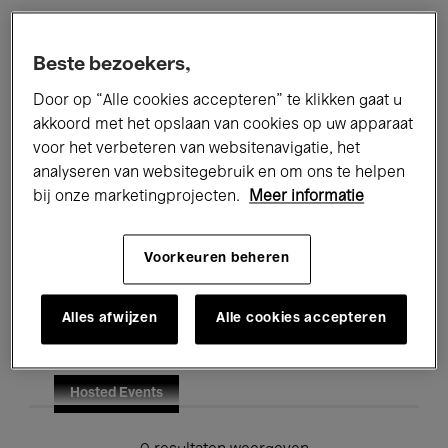
Alle evenementen
Concerten
Beste bezoekers,
Tentoonstellingen
Films
Door op “Alle cookies accepteren” te klikken gaat u
akkoord met het opslaan van cookies op uw apparaat
Performances
Lezingen & Debatten
voor het verbeteren van websitenavigatie, het
analyseren van websitegebruik en om ons te helpen
Jazz
Klassieke Muziek
Global Music
bij onze marketingprojecten.
Meer informatie
Elektronische Muziek
Voorkeuren beheren
Voor iedereen
Kids’ Palace
Alles afwijzen
Alle cookies accepteren
Onderwijs
Rondleidingen
Hosted Events