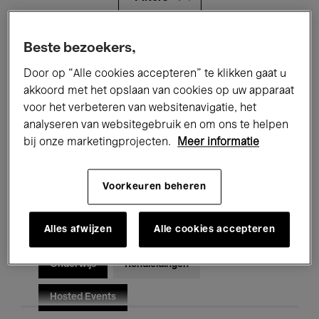
Alle evenementen
Concerten
Beste bezoekers,
Door op “Alle cookies accepteren” te klikken gaat u
Tentoonstellingen
Films
akkoord met het opslaan van cookies op uw apparaat
voor het verbeteren van websitenavigatie, het
Performances
Lezingen & Debatten
analyseren van websitegebruik en om ons te helpen
Jazz
Klassieke Muziek
Global Music
bij onze marketingprojecten.
Meer informatie
Elektronische Muziek
Voorkeuren beheren
Alles afwijzen
Alle cookies accepteren
Voor iedereen
Kids’ Palace
Onderwijs
Rondleidingen
Hosted Events