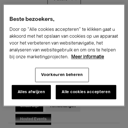
Alle evenementen
Concerten
Beste bezoekers,
Door op “Alle cookies accepteren” te klikken gaat u
Tentoonstellingen
Films
akkoord met het opslaan van cookies op uw apparaat
voor het verbeteren van websitenavigatie, het
Performances
Lezingen & Debatten
analyseren van websitegebruik en om ons te helpen
Jazz
Klassieke Muziek
Global Music
bij onze marketingprojecten.
Meer informatie
Elektronische Muziek
Voorkeuren beheren
Alles afwijzen
Alle cookies accepteren
Voor iedereen
Kids’ Palace
Onderwijs
Rondleidingen
Hosted Events