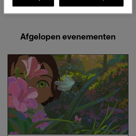
2 resultaten weergeven
Afgelopen evenementen
Little
Amélie
-
Maïlys
Vallade
&
Liane-
Cho
Han
(6+)