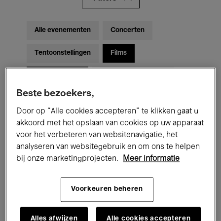
Alle evenementen
Concerten
Tentoonstellingen
Films
Performances
Lezingen & Debatten
Beste bezoekers,
Jazz
Klassieke Muziek
Global Music
Door op “Alle cookies accepteren” te klikken gaat u
Elektronische Muziek
akkoord met het opslaan van cookies op uw apparaat
voor het verbeteren van websitenavigatie, het
analyseren van websitegebruik en om ons te helpen
bij onze marketingprojecten.
Meer informatie
Voor iedereen
Kids’ Palace
Onderwijs
Rondleidingen
Voorkeuren beheren
Hosted Events
Alles afwijzen
Alle cookies accepteren