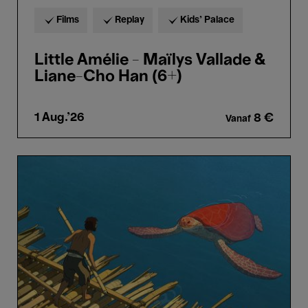
Films
Replay
Kids’ Palace
Little Amélie - Maïlys Vallade &
Liane-Cho Han (6+)
1 Aug.'26
8 €
Vanaf
Bozar
Sunday.
The
Red
Turtle
-
Michael
Dudok
de
Wit
(8+)