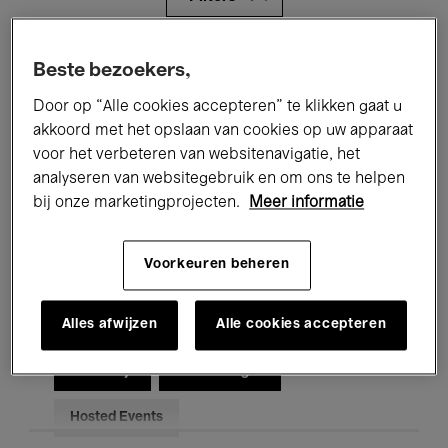
Alle evenementen
Concerten
Beste bezoekers,
Door op “Alle cookies accepteren” te klikken gaat u
Tentoonstellingen
Films
akkoord met het opslaan van cookies op uw apparaat
Performances
Lezingen & Debatten
voor het verbeteren van websitenavigatie, het
analyseren van websitegebruik en om ons te helpen
Jazz
Klassieke Muziek
Global Music
bij onze marketingprojecten.
Meer informatie
Elektronische Muziek
Voorkeuren beheren
Alles afwijzen
Alle cookies accepteren
Voor iedereen
Kids’ Palace
Onderwijs
Rondleidingen
Hosted Events