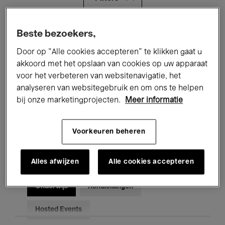
Alle evenementen
Concerten
Beste bezoekers,
Door op “Alle cookies accepteren” te klikken gaat u
Tentoonstellingen
Films
akkoord met het opslaan van cookies op uw apparaat
voor het verbeteren van websitenavigatie, het
Performances
Lezingen & Debatten
analyseren van websitegebruik en om ons te helpen
Jazz
Klassieke Muziek
Global Music
bij onze marketingprojecten.
Meer informatie
Elektronische Muziek
Voorkeuren beheren
Alles afwijzen
Alle cookies accepteren
Voor iedereen
Kids’ Palace
Onderwijs
Rondleidingen
Hosted Events