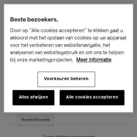
Alle evenementen
Concerten
Beste bezoekers,
Tentoonstellingen
Films
Door op “Alle cookies accepteren” te klikken gaat u
akkoord met het opslaan van cookies op uw apparaat
Performances
Lezingen & Debatten
voor het verbeteren van websitenavigatie, het
analyseren van websitegebruik en om ons te helpen
Jazz
Klassieke Muziek
Global Music
bij onze marketingprojecten.
Meer informatie
Elektronische Muziek
Voorkeuren beheren
Voor iedereen
Kids’ Palace
Alles afwijzen
Alle cookies accepteren
Onderwijs
Rondleidingen
Hosted Events