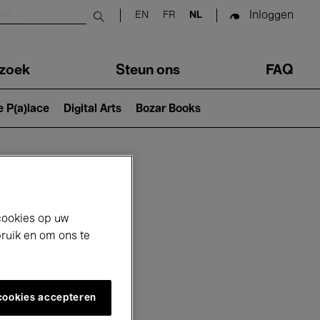
Inloggen
EN
FR
NL
Submit search
zoek
Steun ons
FAQ
e P(a)lace
Digital Arts
Bozar Books
cookies op uw
bruik en om ons te
 cookies accepteren