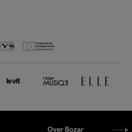
Footer
Over Bozar