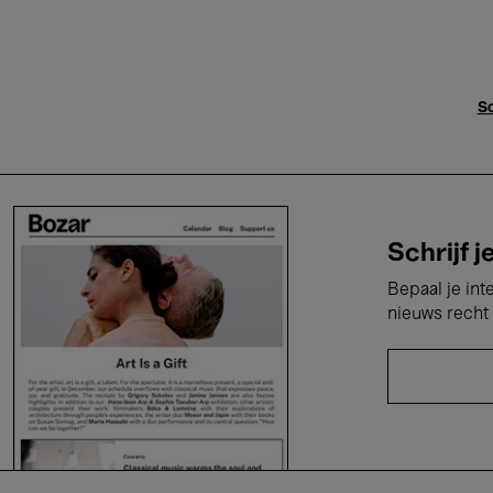
Sc
Schrijf j
Bepaal je int
nieuws recht 