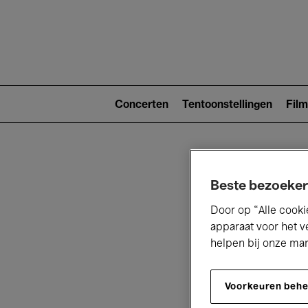
Main
navigat
Main
navigation
Concerten
Tentoonstellingen
Film
(level
2)
Beste bezoeker
Door op “Alle cooki
apparaat voor het v
helpen bij onze ma
V
Voorkeuren beh