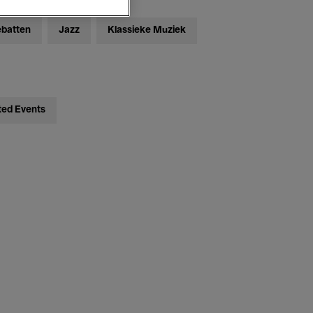
ebatten
Jazz
Klassieke Muziek
ted Events