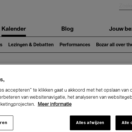
Kalender
Blog
Jouw be
ion
s
Lezingen & Debatten
Performances
Bozar all over th
Nu bij Bozar
s,
es accepteren” te klikken gaat u akkoord met het opslaan van 
erbeteren van websitenavigatie, het analyseren van websitege
rketingprojecten.
Meer informatie
andaag
Komende 7 dagen
Maand
eren
Alles afwijzen
Alle
Vrijdag 01 - Zondag 31 Mei 2026