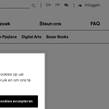
Inloggen
EN
FR
NL
Submit search
zoek
Steun ons
FAQ
e P(a)lace
Digital Arts
Bozar Books
cookies op uw
bruik en om ons te
 cookies accepteren