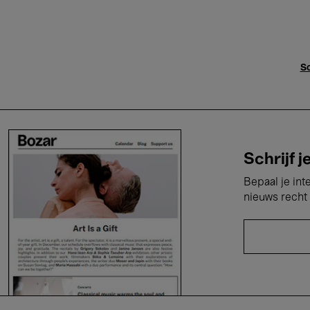
Sc
Schrijf j
Bepaal je int
nieuws recht 