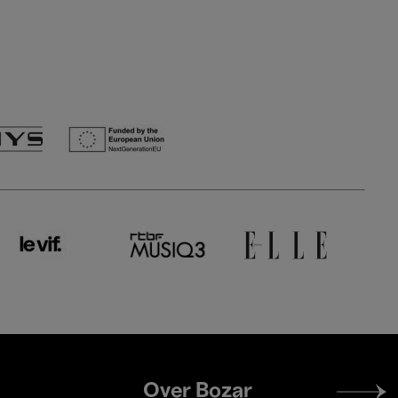
Footer
Over Bozar