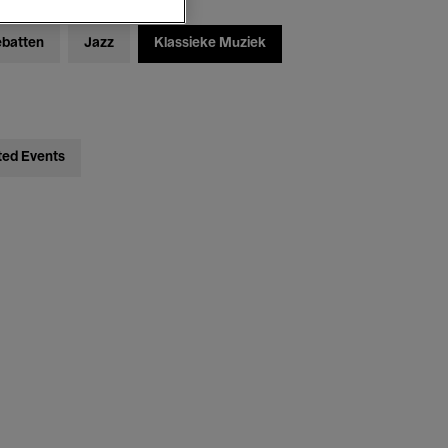
ebatten
Jazz
Klassieke Muziek
ted Events