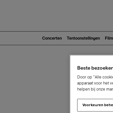
Main
navigat
Main
navigation
Concerten
Tentoonstellingen
Film
(level
2)
Beste bezoeker
Door op “Alle cooki
apparaat voor het v
helpen bij onze ma
V
Voorkeuren beh