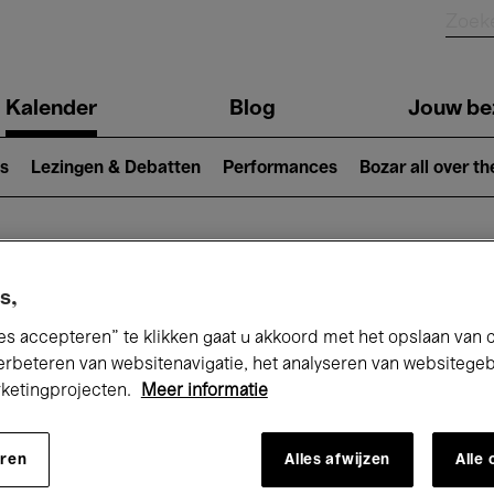
Kalender
Blog
Jouw be
ion
s
Lezingen & Debatten
Performances
Bozar all over th
Nu bij Bozar
s,
es accepteren” te klikken gaat u akkoord met het opslaan van 
erbeteren van websitenavigatie, het analyseren van websitege
rketingprojecten.
Meer informatie
andaag
Komende 7 dagen
Maand
eren
Alles afwijzen
Alle
Woensdag 01 - Vrijdag 31 Juli 2026