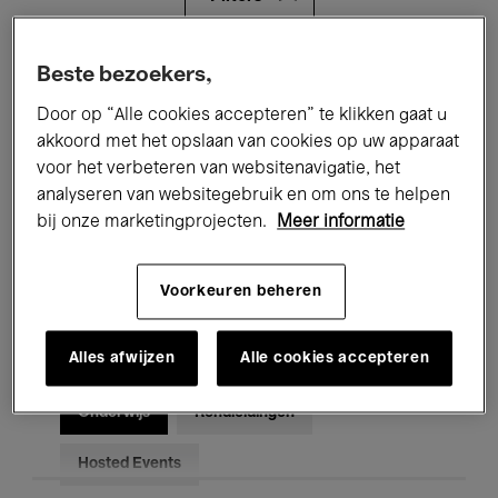
Alle evenementen
Concerten
Beste bezoekers,
Door op “Alle cookies accepteren” te klikken gaat u
Tentoonstellingen
Films
akkoord met het opslaan van cookies op uw apparaat
voor het verbeteren van websitenavigatie, het
Performances
Lezingen & Debatten
analyseren van websitegebruik en om ons te helpen
Jazz
Klassieke Muziek
Global Music
bij onze marketingprojecten.
Meer informatie
Elektronische Muziek
Voorkeuren beheren
Alles afwijzen
Alle cookies accepteren
Voor iedereen
Kids’ Palace
Onderwijs
Rondleidingen
Hosted Events