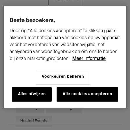
Alle evenementen
Concerten
Beste bezoekers,
Door op “Alle cookies accepteren” te klikken gaat u
Tentoonstellingen
Films
akkoord met het opslaan van cookies op uw apparaat
Performances
Lezingen & Debatten
voor het verbeteren van websitenavigatie, het
analyseren van websitegebruik en om ons te helpen
Jazz
Klassieke Muziek
Global Music
bij onze marketingprojecten.
Meer informatie
Elektronische Muziek
Voorkeuren beheren
Alles afwijzen
Alle cookies accepteren
Voor iedereen
Kids’ Palace
Onderwijs
Rondleidingen
Hosted Events