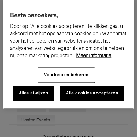
Alle evenementen
Concerten
Beste bezoekers,
Tentoonstellingen
Films
Door op “Alle cookies accepteren” te klikken gaat u
akkoord met het opslaan van cookies op uw apparaat
Performances
Lezingen & Debatten
voor het verbeteren van websitenavigatie, het
analyseren van websitegebruik en om ons te helpen
Jazz
Klassieke Muziek
Global Music
bij onze marketingprojecten.
Meer informatie
Elektronische Muziek
Voorkeuren beheren
Voor iedereen
Kids’ Palace
Alles afwijzen
Alle cookies accepteren
Onderwijs
Rondleidingen
Hosted Events