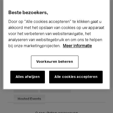
Alle evenementen
Concerten
Beste bezoekers,
Tentoonstellingen
Films
Door op “Alle cookies accepteren” te klikken gaat u
akkoord met het opslaan van cookies op uw apparaat
Performances
Lezingen & Debatten
voor het verbeteren van websitenavigatie, het
analyseren van websitegebruik en om ons te helpen
Jazz
Klassieke Muziek
Global Music
bij onze marketingprojecten.
Meer informatie
Elektronische Muziek
Voorkeuren beheren
Voor iedereen
Kids’ Palace
Alles afwijzen
Alle cookies accepteren
Onderwijs
Rondleidingen
Hosted Events