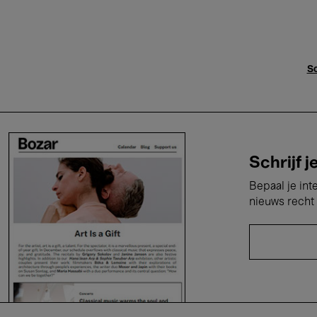
Sc
Schrijf j
Bepaal je int
nieuws recht 