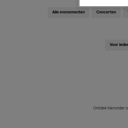
Alle evenementen
Concerten
Voor iede
Ontdek hieronder o