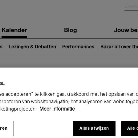
Kalender
Blog
Jouw be
ion
s
Lezingen & Debatten
Performances
Bozar all over th
Nu bij Bozar
s,
es accepteren” te klikken gaat u akkoord met het opslaan van 
erbeteren van websitenavigatie, het analyseren van websitege
rketingprojecten.
Meer informatie
andaag
Komende 7 dagen
Maand
eren
Alles afwijzen
Alle
Woensdag 15 - Woensdag 22 April 2026