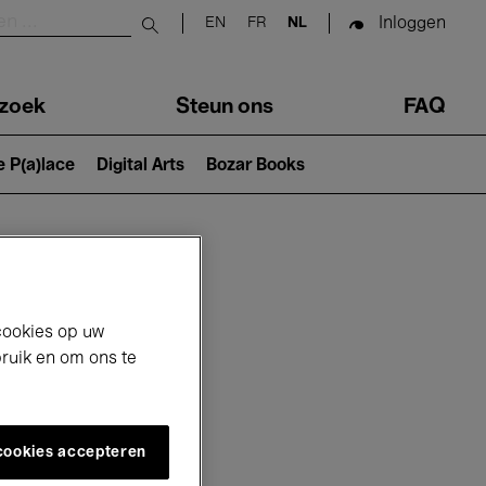
Inloggen
EN
FR
NL
Submit search
zoek
Steun ons
FAQ
e P(a)lace
Digital Arts
Bozar Books
cookies op uw
bruik en om ons te
 cookies accepteren