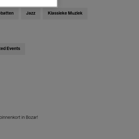
ebatten
Jazz
Klassieke Muziek
ted Events
innenkort in Bozar!