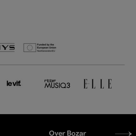
Footer
Over Bozar