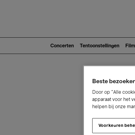
Main
navigat
Main
navigation
Concerten
Tentoonstellingen
Film
(level
2)
Beste bezoeker
Door op “Alle cooki
apparaat voor het v
helpen bij onze ma
V
Voorkeuren beh