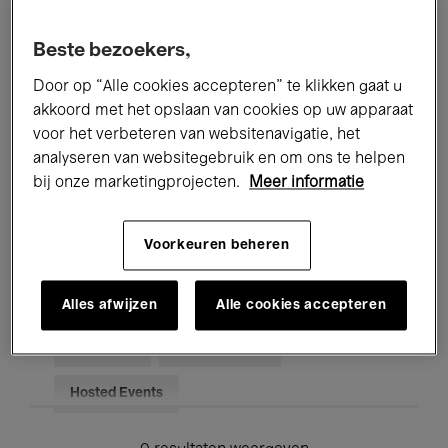
Alle evenementen
Concerten
Beste bezoekers,
Tentoonstellingen
Films
Door op “Alle cookies accepteren” te klikken gaat u
akkoord met het opslaan van cookies op uw apparaat
Performances
Lezingen & Debatten
voor het verbeteren van websitenavigatie, het
analyseren van websitegebruik en om ons te helpen
Jazz
Klassieke Muziek
Global Music
bij onze marketingprojecten.
Meer informatie
Elektronische Muziek
Voorkeuren beheren
Voor iedereen
Kids’ Palace
Alles afwijzen
Alle cookies accepteren
Onderwijs
Rondleidingen
Hosted Events