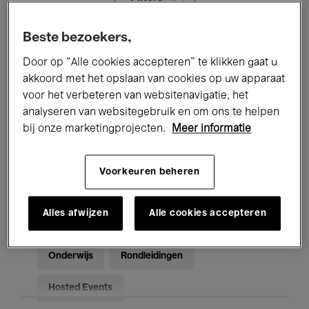
Beste bezoekers,
Alle evenementen
Concerten
Door op “Alle cookies accepteren” te klikken gaat u
Tentoonstellingen
Films
akkoord met het opslaan van cookies op uw apparaat
voor het verbeteren van websitenavigatie, het
Performances
Lezingen & Debatten
analyseren van websitegebruik en om ons te helpen
bij onze marketingprojecten.
Meer informatie
Jazz
Klassieke Muziek
Global Music
Elektronische Muziek
Voorkeuren beheren
Alles afwijzen
Alle cookies accepteren
Voor iedereen
Kids’ Palace
Onderwijs
Rondleidingen
Hosted Events