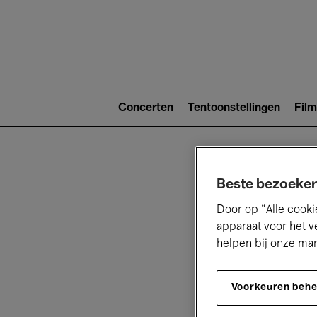
Main
navigat
Main
navigation
Concerten
Tentoonstellingen
Film
(level
2)
Beste bezoeker
Door op “Alle cooki
apparaat voor het v
helpen bij onze ma
V
Voorkeuren beh