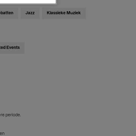
ebatten
Jazz
Klassieke Muziek
ted Events
ere periode.
ten