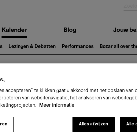
Kalender
Blog
Jouw be
ion
s
Lezingen & Debatten
Performances
Bozar all over th
Nu bij Bozar
s,
es accepteren” te klikken gaat u akkoord met het opslaan van 
erbeteren van websitenavigatie, het analyseren van websitege
rketingprojecten.
Meer informatie
andaag
Komende 7 dagen
Maand
eren
Alles afwijzen
Alle
Vrijdag 15 - Zaterdag 23 Mei 2026