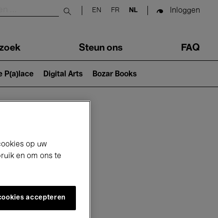
Inloggen
EN
FR
NL
Submit search
zoek
Steun ons
FAQ
e P(a)lace
Digital Arts
Bozar Books
cookies op uw
bruik en om ons te
 cookies accepteren