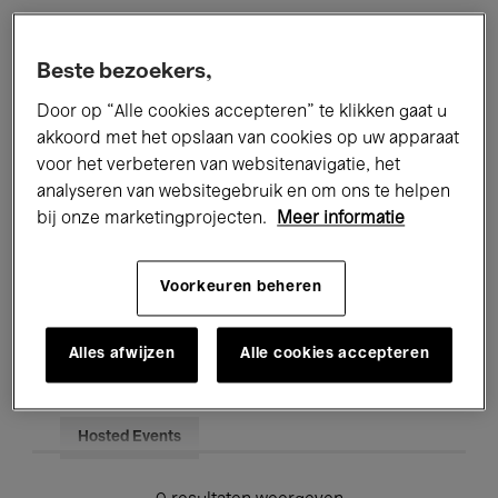
Alle evenementen
Concerten
Beste bezoekers,
Tentoonstellingen
Films
Door op “Alle cookies accepteren” te klikken gaat u
akkoord met het opslaan van cookies op uw apparaat
Performances
Lezingen & Debatten
voor het verbeteren van websitenavigatie, het
analyseren van websitegebruik en om ons te helpen
Jazz
Klassieke Muziek
Global Music
bij onze marketingprojecten.
Meer informatie
Elektronische Muziek
Voorkeuren beheren
Voor iedereen
Kids’ Palace
Alles afwijzen
Alle cookies accepteren
Onderwijs
Rondleidingen
Hosted Events