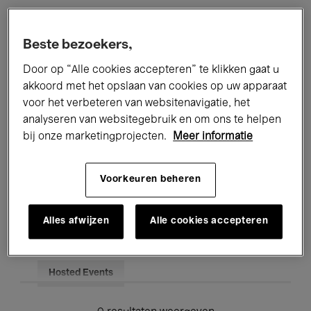
Alle evenementen
Concerten
Beste bezoekers,
Tentoonstellingen
Films
Door op “Alle cookies accepteren” te klikken gaat u
akkoord met het opslaan van cookies op uw apparaat
Performances
Lezingen & Debatten
voor het verbeteren van websitenavigatie, het
analyseren van websitegebruik en om ons te helpen
Jazz
Klassieke Muziek
Global Music
bij onze marketingprojecten.
Meer informatie
Elektronische Muziek
Voorkeuren beheren
Voor iedereen
Kids’ Palace
Alles afwijzen
Alle cookies accepteren
Onderwijs
Rondleidingen
Hosted Events