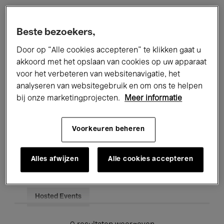
Alle evenementen
Concerten
Beste bezoekers,
Tentoonstellingen
Films
Door op “Alle cookies accepteren” te klikken gaat u
akkoord met het opslaan van cookies op uw apparaat
Performances
Lezingen & Debatten
voor het verbeteren van websitenavigatie, het
analyseren van websitegebruik en om ons te helpen
Jazz
Klassieke Muziek
Global Music
bij onze marketingprojecten.
Meer informatie
Elektronische Muziek
Voorkeuren beheren
Voor iedereen
Kids’ Palace
Alles afwijzen
Alle cookies accepteren
Onderwijs
Rondleidingen
Hosted Events