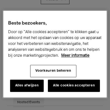
Alle evenementen
Concerten
Beste bezoekers,
Tentoonstellingen
Films
Door op “Alle cookies accepteren” te klikken gaat u
Performances
Lezingen & Debatten
akkoord met het opslaan van cookies op uw apparaat
voor het verbeteren van websitenavigatie, het
Jazz
Klassieke Muziek
Global Music
analyseren van websitegebruik en om ons te helpen
bij onze marketingprojecten.
Meer informatie
Elektronische Muziek
Voorkeuren beheren
Voor iedereen
Kids’ Palace
Alles afwijzen
Alle cookies accepteren
Onderwijs
Rondleidingen
Hosted Events