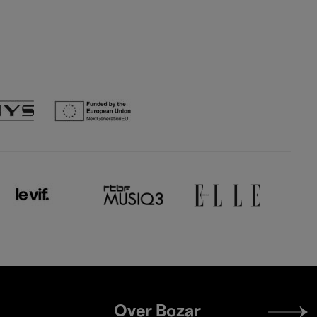
Footer
Over Bozar