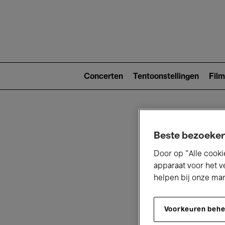
Main
navigat
Main
navigation
Concerten
Tentoonstellingen
Film
(level
2)
Beste bezoeker
Door op “Alle cooki
apparaat voor het v
helpen bij onze ma
V
Voorkeuren beh
D