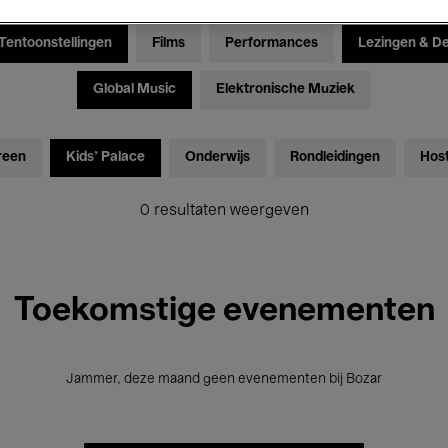
Tentoonstellingen
Films
Performances
Lezingen & D
Global Music
Elektronische Muziek
reen
Kids’ Palace
Onderwijs
Rondleidingen
Hos
0 resultaten weergeven
Toekomstige evenementen
Jammer, deze maand geen evenementen bij Bozar