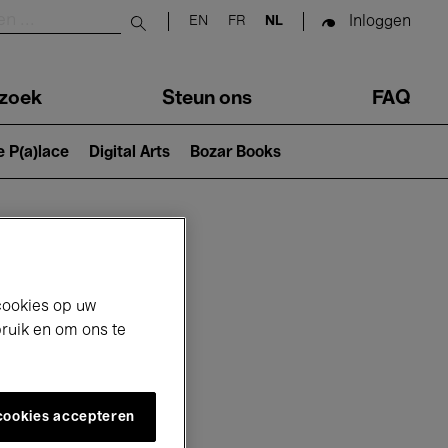
Inloggen
EN
FR
NL
Submit search
zoek
Steun ons
FAQ
e P(a)lace
Digital Arts
Bozar Books
cookies op uw
bruik en om ons te
 cookies accepteren
26