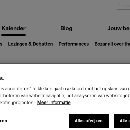
Kalender
Blog
Jouw be
ion
s
Lezingen & Debatten
Performances
Bozar all over th
Nu bij Bozar
s,
es accepteren” te klikken gaat u akkoord met het opslaan van 
erbeteren van websitenavigatie, het analyseren van websitege
rketingprojecten.
Meer informatie
andaag
Komende 7 dagen
December
eren
Alles afwijzen
Alle
insdag 01 - Donderdag 31 December 20