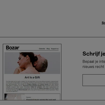
Sc
Schrijf j
Bepaal je int
nieuws recht 