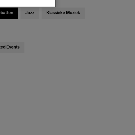
ebatten
Jazz
Klassieke Muziek
ted Events