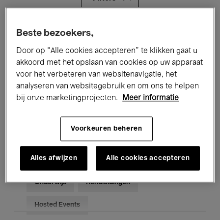
Alle evenementen
Concerten
Beste bezoekers,
Door op “Alle cookies accepteren” te klikken gaat u
Tentoonstellingen
Films
akkoord met het opslaan van cookies op uw apparaat
voor het verbeteren van websitenavigatie, het
Performances
Lezingen & Debatten
analyseren van websitegebruik en om ons te helpen
Jazz
Klassieke Muziek
Global Music
bij onze marketingprojecten.
Meer informatie
Elektronische Muziek
Voorkeuren beheren
Alles afwijzen
Alle cookies accepteren
Voor iedereen
Kids’ Palace
Onderwijs
Rondleidingen
Hosted Events