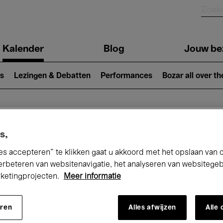
Kalender
Blog
Jouw be
ion
s
Lezingen & Debatten
Performances
Bozar all over th
Nu bij Bozar
s,
es accepteren” te klikken gaat u akkoord met het opslaan van 
erbeteren van websitenavigatie, het analyseren van websitege
rketingprojecten.
Meer informatie
andaag
Komende 7 dagen
December
eren
Alles afwijzen
Alle
insdag 01 - Donderdag 31 December 20