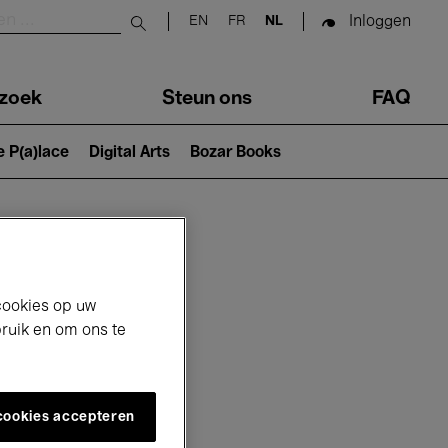
Inloggen
EN
FR
NL
Submit search
zoek
Steun ons
FAQ
e P(a)lace
Digital Arts
Bozar Books
cookies op uw
bruik en om ons te
 cookies accepteren
26