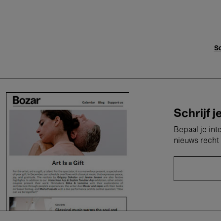
Sc
Schrijf j
Bepaal je int
nieuws recht 