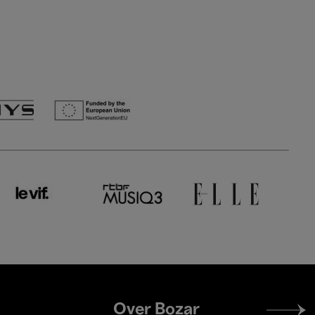
Footer
Over Bozar