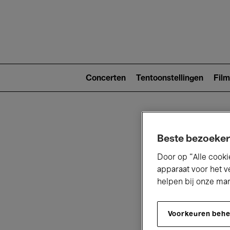
Main
navigat
Main
navigation
Concerten
Tentoonstellingen
Film
(level
2)
Beste bezoeker
Door op “Alle cooki
apparaat voor het v
helpen bij onze ma
V
Voorkeuren beh
D