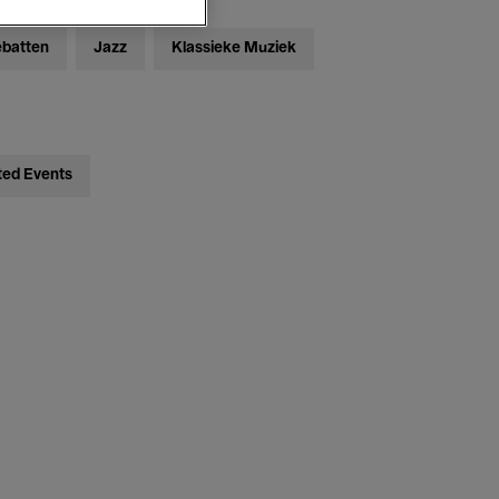
ebatten
Jazz
Klassieke Muziek
ted Events