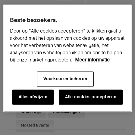
Alle evenementen
Concerten
Beste bezoekers,
Door op “Alle cookies accepteren” te klikken gaat u
Tentoonstellingen
Films
akkoord met het opslaan van cookies op uw apparaat
voor het verbeteren van websitenavigatie, het
Performances
Lezingen & Debatten
analyseren van websitegebruik en om ons te helpen
Jazz
Klassieke Muziek
Global Music
bij onze marketingprojecten.
Meer informatie
Elektronische Muziek
Voorkeuren beheren
Alles afwijzen
Alle cookies accepteren
Voor iedereen
Kids’ Palace
Onderwijs
Rondleidingen
Hosted Events