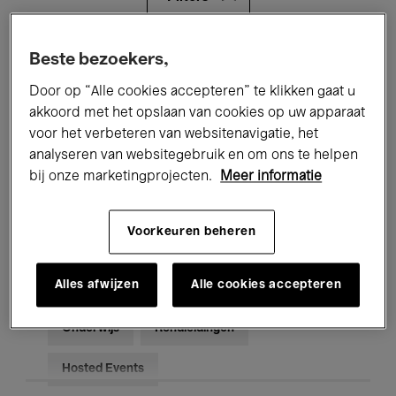
Alle evenementen
Concerten
Beste bezoekers,
Door op “Alle cookies accepteren” te klikken gaat u
Tentoonstellingen
Films
akkoord met het opslaan van cookies op uw apparaat
voor het verbeteren van websitenavigatie, het
Performances
Lezingen & Debatten
analyseren van websitegebruik en om ons te helpen
Jazz
Klassieke Muziek
Global Music
bij onze marketingprojecten.
Meer informatie
Elektronische Muziek
Voorkeuren beheren
Alles afwijzen
Alle cookies accepteren
Voor iedereen
Kids’ Palace
Onderwijs
Rondleidingen
Hosted Events