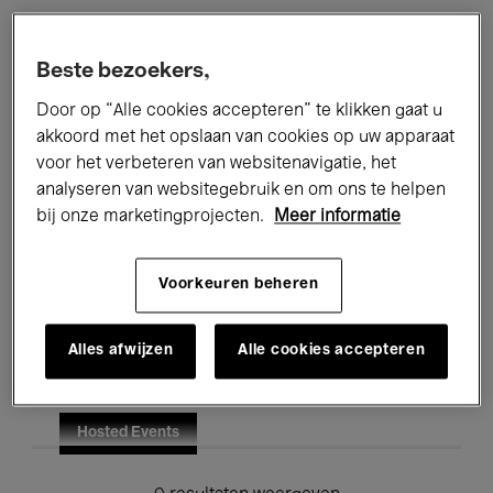
Alle evenementen
Concerten
Beste bezoekers,
Tentoonstellingen
Films
Door op “Alle cookies accepteren” te klikken gaat u
akkoord met het opslaan van cookies op uw apparaat
Performances
Lezingen & Debatten
voor het verbeteren van websitenavigatie, het
analyseren van websitegebruik en om ons te helpen
Jazz
Klassieke Muziek
Global Music
bij onze marketingprojecten.
Meer informatie
Elektronische Muziek
Voorkeuren beheren
Voor iedereen
Kids’ Palace
Alles afwijzen
Alle cookies accepteren
Onderwijs
Rondleidingen
Hosted Events