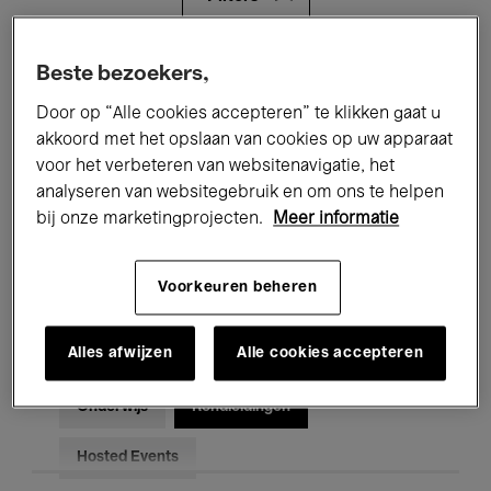
Alle evenementen
Concerten
Beste bezoekers,
Door op “Alle cookies accepteren” te klikken gaat u
Tentoonstellingen
Films
akkoord met het opslaan van cookies op uw apparaat
voor het verbeteren van websitenavigatie, het
Performances
Lezingen & Debatten
analyseren van websitegebruik en om ons te helpen
Jazz
Klassieke Muziek
Global Music
bij onze marketingprojecten.
Meer informatie
Elektronische Muziek
Voorkeuren beheren
Alles afwijzen
Alle cookies accepteren
Voor iedereen
Kids’ Palace
Onderwijs
Rondleidingen
Hosted Events