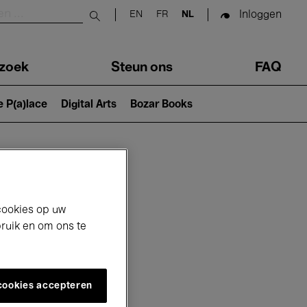
Inloggen
EN
FR
NL
Submit search
zoek
Steun ons
FAQ
e P(a)lace
Digital Arts
Bozar Books
cookies op uw
bruik en om ons te
 cookies accepteren