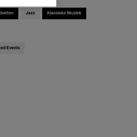
ebatten
Jazz
Klassieke Muziek
ted Events