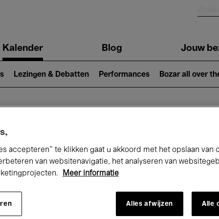
Kalender
Blog
Jouw be
ion
s
Lezingen & Debatten
Performances
Bozar all over th
Nu bij Bozar
s,
es accepteren” te klikken gaat u akkoord met het opslaan van 
erbeteren van websitenavigatie, het analyseren van websitege
rketingprojecten.
Meer informatie
andaag
Komende 7 dagen
Januari
eren
Alles afwijzen
Alle
Vrijdag 01 - Zondag 31 Januari 2027