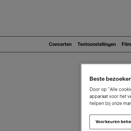
Main
navigat
Main
navigation
Concerten
Tentoonstellingen
Film
(level
2)
Beste bezoeker
Door op “Alle cooki
apparaat voor het v
helpen bij onze ma
V
Voorkeuren beh