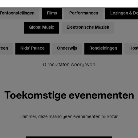
Tentoonstellingen
Films
Performances
Lezingen & D
Global Music
Elektronische Muziek
reen
Kids’ Palace
Onderwijs
Rondleidingen
Hos
0 resultaten weergeven
Toekomstige evenementen
Jammer, deze maand geen evenementen bij Bozar