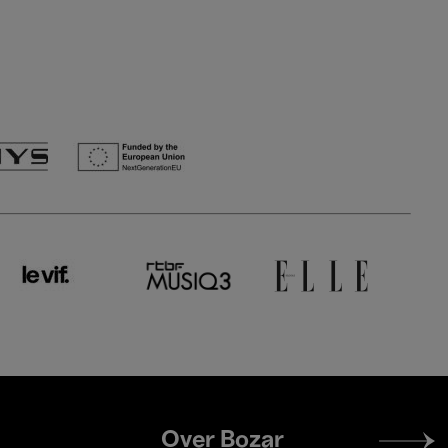
Footer
Over Bozar