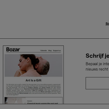
Sc
Schrijf j
Bepaal je int
nieuws recht 