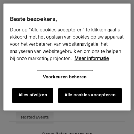
Alle evenementen
Concerten
Beste bezoekers,
Tentoonstellingen
Films
Door op “Alle cookies accepteren” te klikken gaat u
akkoord met het opslaan van cookies op uw apparaat
Performances
Lezingen & Debatten
voor het verbeteren van websitenavigatie, het
analyseren van websitegebruik en om ons te helpen
Jazz
Klassieke Muziek
Global Music
bij onze marketingprojecten.
Meer informatie
Elektronische Muziek
Voorkeuren beheren
Voor iedereen
Kids’ Palace
Alles afwijzen
Alle cookies accepteren
Onderwijs
Rondleidingen
Hosted Events