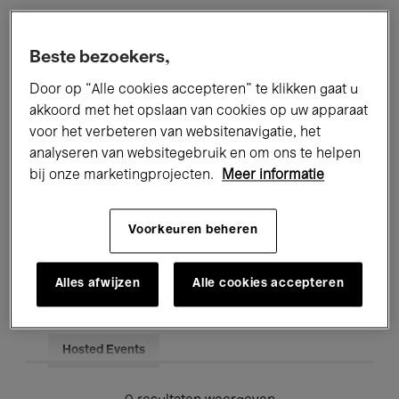
Alle evenementen
Concerten
Beste bezoekers,
Tentoonstellingen
Films
Door op “Alle cookies accepteren” te klikken gaat u
akkoord met het opslaan van cookies op uw apparaat
Performances
Lezingen & Debatten
voor het verbeteren van websitenavigatie, het
analyseren van websitegebruik en om ons te helpen
Jazz
Klassieke Muziek
Global Music
bij onze marketingprojecten.
Meer informatie
Elektronische Muziek
Voorkeuren beheren
Voor iedereen
Kids’ Palace
Alles afwijzen
Alle cookies accepteren
Onderwijs
Rondleidingen
Hosted Events