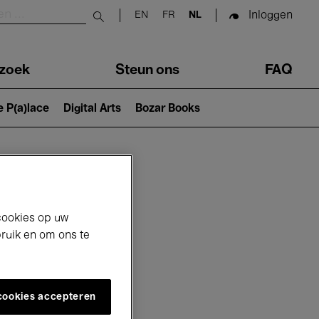
Inloggen
EN
FR
NL
Submit search
zoek
Steun ons
FAQ
e P(a)lace
Digital Arts
Bozar Books
cookies op uw
bruik en om ons te
 cookies accepteren