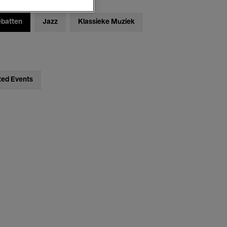
ebatten
Jazz
Klassieke Muziek
ted Events