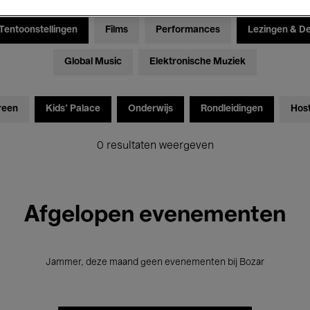
Tentoonstellingen
Films
Performances
Lezingen & D
Global Music
Elektronische Muziek
reen
Kids’ Palace
Onderwijs
Rondleidingen
Hos
0 resultaten weergeven
Afgelopen evenementen
Jammer, deze maand geen evenementen bij Bozar