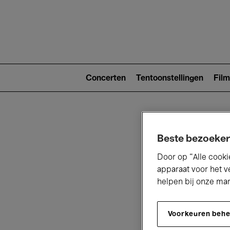
Main
navigat
Main
navigation
Concerten
Tentoonstellingen
Film
(level
2)
Beste bezoeker
Door op “Alle cooki
apparaat voor het v
helpen bij onze ma
V
Voorkeuren beh