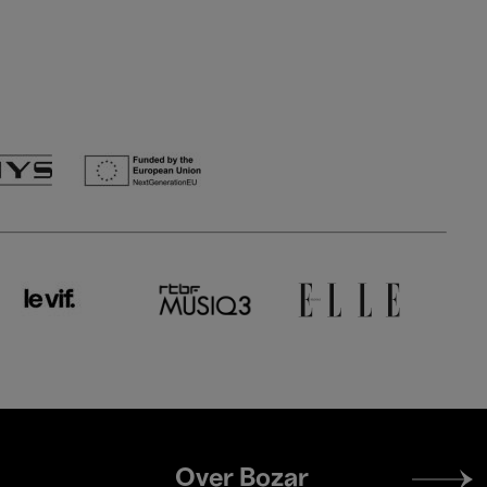
Footer
Over Bozar