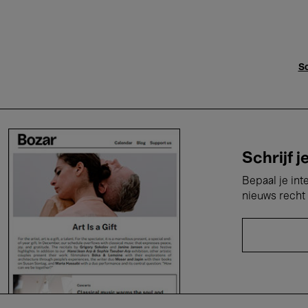
Sc
Schrijf j
Bepaal je int
nieuws recht 