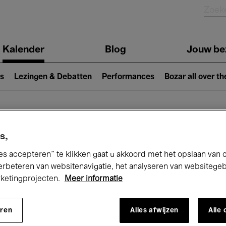
Kalender
Blog
Jouw be
ion
s
Lezingen & Debatten
Performances
Bozar all over th
Nu bij Bozar
s,
es accepteren” te klikken gaat u akkoord met het opslaan van 
erbeteren van websitenavigatie, het analyseren van websitege
rketingprojecten.
Meer informatie
andaag
Komende 7 dagen
Maand
eren
Alles afwijzen
Alle
Zondag 01 - Dinsdag 31 Maart 2026