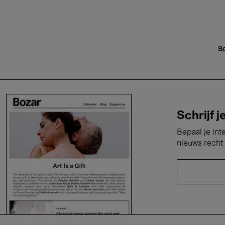
Sc
Schrijf j
Bepaal je int
nieuws recht 