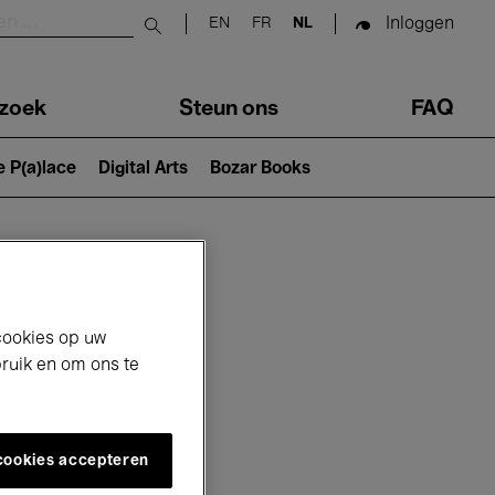
Inloggen
EN
FR
NL
Submit search
zoek
Steun ons
FAQ
e P(a)lace
Digital Arts
Bozar Books
cookies op uw
bruik en om ons te
 cookies accepteren