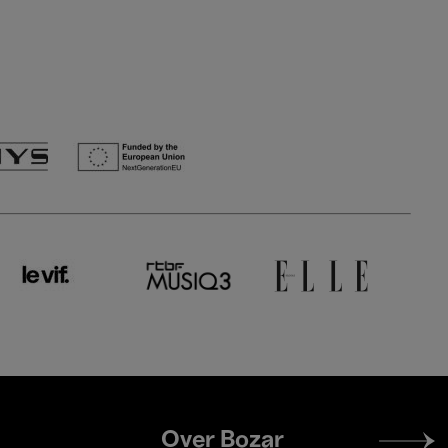
Footer
Over Bozar