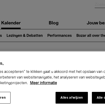
Kalender
Blog
Jouw be
ion
s
Lezingen & Debatten
Performances
Bozar all over th
Nu bij Bozar
s,
es accepteren” te klikken gaat u akkoord met het opslaan van 
erbeteren van websitenavigatie, het analyseren van websitege
rketingprojecten.
Meer informatie
andaag
Komende 7 dagen
Maand
eren
Alles afwijzen
Alle
Vrijdag 01 - Zondag 31 Mei 2026