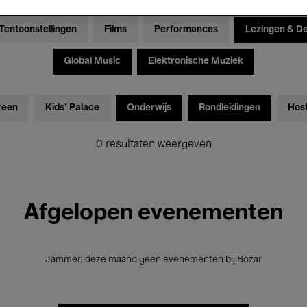
Tentoonstellingen
Films
Performances
Lezingen & D
Global Music
Elektronische Muziek
reen
Kids’ Palace
Onderwijs
Rondleidingen
Hos
0 resultaten weergeven
Afgelopen evenementen
Jammer, deze maand geen evenementen bij Bozar