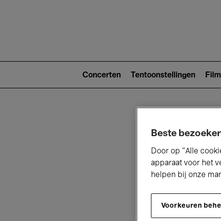
Main
navigat
Main
navigation
Concerten
Tentoonstellingen
Film
(level
2)
Beste bezoeker
Door op “Alle cooki
apparaat voor het v
helpen bij onze ma
V
Voorkeuren beh