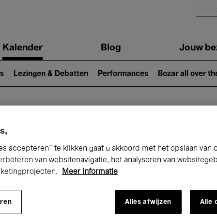
Kalender
Blog
Jouw be
ion
s
Lezingen & Debatten
Performances
Bozar all over th
Nu bij Bozar
s,
es accepteren” te klikken gaat u akkoord met het opslaan van 
erbeteren van websitenavigatie, het analyseren van websitege
rketingprojecten.
Meer informatie
andaag
Komende 7 dagen
Maand
eren
Alles afwijzen
Alle
Donderdag 01 - Zaterdag 31 Januari 202