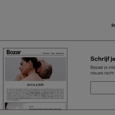
Sc
Schrijf j
Bepaal je int
nieuws recht 