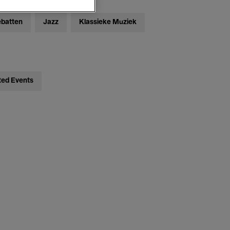
ebatten
Jazz
Klassieke Muziek
ted Events