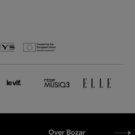
Footer
Over Bozar