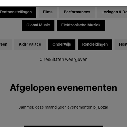
Tentoonstellingen
Films
Performances
Lezingen & D
Global Music
Elektronische Muziek
reen
Kids’ Palace
Onderwijs
Rondleidingen
Hos
0 resultaten weergeven
Afgelopen evenementen
Jammer, deze maand geen evenementen bij Bozar