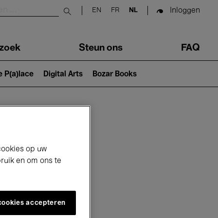
Inloggen
EN
FR
NL
Submit search
zoek
Steun ons
FAQ
e P(a)lace
Digital Arts
Bozar Books
cookies op uw
bruik en om ons te
 cookies accepteren
6