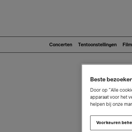
Main
navigat
Main
navigation
Concerten
Tentoonstellingen
Film
(level
2)
Beste bezoeker
Door op “Alle cooki
apparaat voor het v
helpen bij onze ma
V
Voorkeuren beh