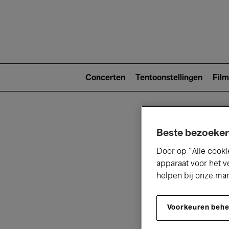
Main
navigat
Main
navigation
Concerten
Tentoonstellingen
Film
(level
2)
Beste bezoeker
Door op “Alle cooki
apparaat voor het v
helpen bij onze ma
V
Voorkeuren beh