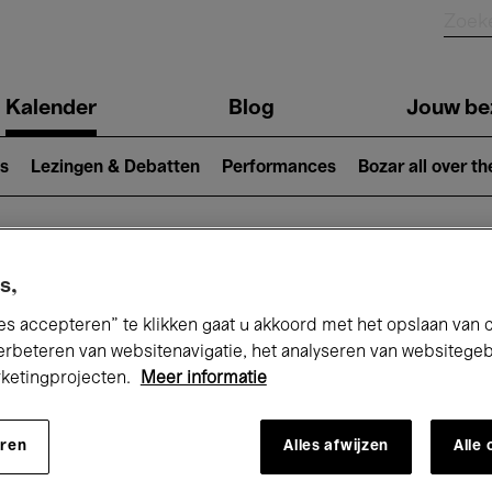
Kalender
Blog
Jouw be
ion
s
Lezingen & Debatten
Performances
Bozar all over th
Nu bij Bozar
s,
es accepteren” te klikken gaat u akkoord met het opslaan van 
erbeteren van websitenavigatie, het analyseren van websitege
rketingprojecten.
Meer informatie
andaag
Komende 7 dagen
Maand
eren
Alles afwijzen
Alle
Vrijdag 06 - Zaterdag 14 Maart 2026