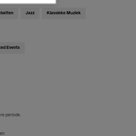
ebatten
Jazz
Klassieke Muziek
ted Events
ere periode.
ten