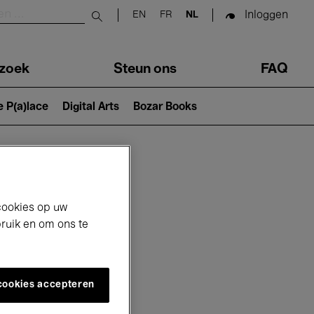
Inloggen
EN
FR
NL
Submit search
zoek
Steun ons
FAQ
e P(a)lace
Digital Arts
Bozar Books
cookies op uw
bruik en om ons te
 cookies accepteren