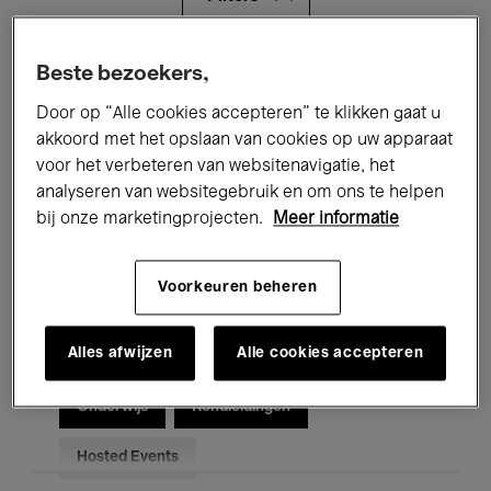
Alle evenementen
Concerten
Beste bezoekers,
Door op “Alle cookies accepteren” te klikken gaat u
Tentoonstellingen
Films
akkoord met het opslaan van cookies op uw apparaat
voor het verbeteren van websitenavigatie, het
Performances
Lezingen & Debatten
analyseren van websitegebruik en om ons te helpen
Jazz
Klassieke Muziek
Global Music
bij onze marketingprojecten.
Meer informatie
Elektronische Muziek
Voorkeuren beheren
Alles afwijzen
Alle cookies accepteren
Voor iedereen
Kids’ Palace
Onderwijs
Rondleidingen
Hosted Events