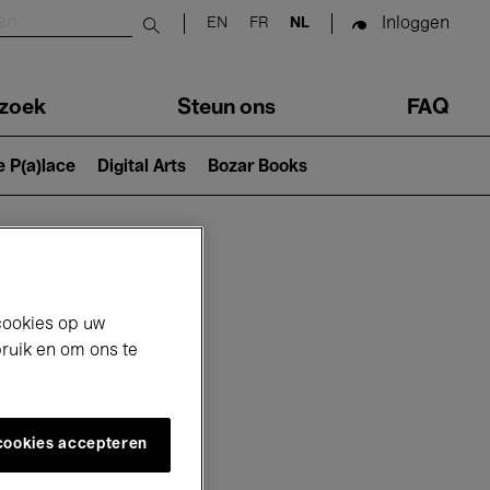
Inloggen
EN
FR
NL
Submit search
zoek
Steun ons
FAQ
e P(a)lace
Digital Arts
Bozar Books
cookies op uw
bruik en om ons te
 cookies accepteren