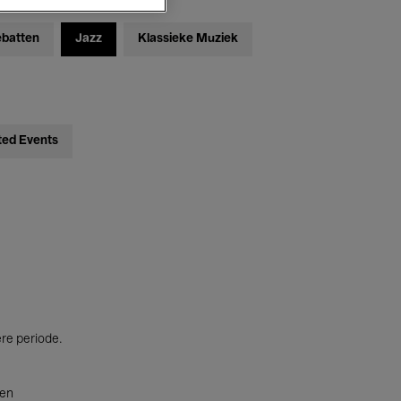
ebatten
Jazz
Klassieke Muziek
ted Events
ere periode.
ten