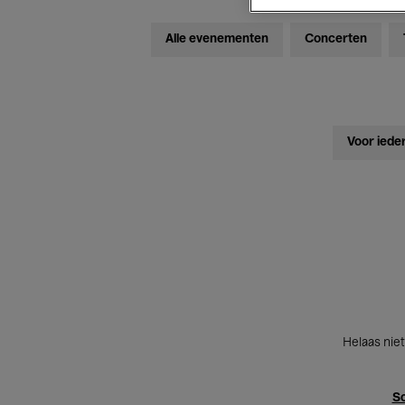
Alle evenementen
Concerten
Voor iede
Helaas niet
Sc