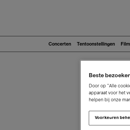
Main
navigat
Main
navigation
Concerten
Tentoonstellingen
Film
(level
2)
Beste bezoeker
Door op “Alle cooki
apparaat voor het v
helpen bij onze ma
V
Voorkeuren beh