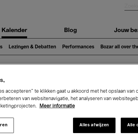
Kalender
Blog
Jouw be
ion
s
Lezingen & Debatten
Performances
Bozar all over th
Nu bij Bozar
s,
es accepteren” te klikken gaat u akkoord met het opslaan van 
erbeteren van websitenavigatie, het analyseren van websitege
rketingprojecten.
Meer informatie
andaag
Komende 7 dagen
Maand
eren
Alles afwijzen
Alle
Vrijdag 10 - Zaterdag 18 April 2026