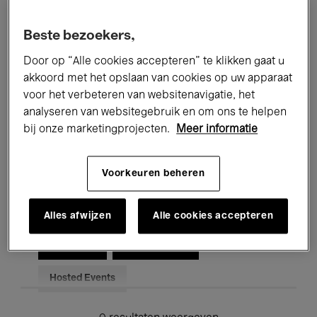
Alle evenementen
Concerten
Beste bezoekers,
Tentoonstellingen
Films
Door op “Alle cookies accepteren” te klikken gaat u
akkoord met het opslaan van cookies op uw apparaat
Performances
Lezingen & Debatten
voor het verbeteren van websitenavigatie, het
analyseren van websitegebruik en om ons te helpen
Jazz
Klassieke Muziek
Global Music
bij onze marketingprojecten.
Meer informatie
Elektronische Muziek
Voorkeuren beheren
Voor iedereen
Kids’ Palace
Alles afwijzen
Alle cookies accepteren
Onderwijs
Rondleidingen
Hosted Events