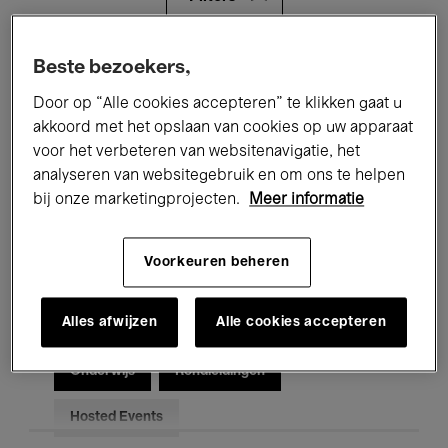
Alle evenementen
Concerten
Beste bezoekers,
Door op “Alle cookies accepteren” te klikken gaat u
Tentoonstellingen
Films
akkoord met het opslaan van cookies op uw apparaat
voor het verbeteren van websitenavigatie, het
Performances
Lezingen & Debatten
analyseren van websitegebruik en om ons te helpen
Jazz
Klassieke Muziek
Global Music
bij onze marketingprojecten.
Meer informatie
Elektronische Muziek
Voorkeuren beheren
Alles afwijzen
Alle cookies accepteren
Voor iedereen
Kids’ Palace
Onderwijs
Rondleidingen
Hosted Events