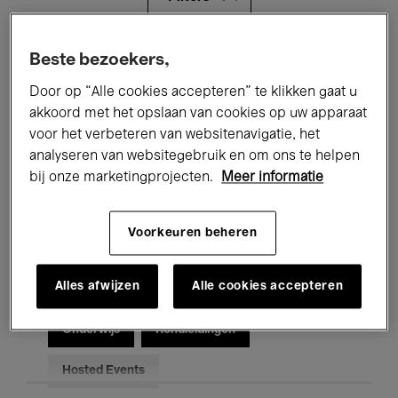
Alle evenementen
Concerten
Beste bezoekers,
Door op “Alle cookies accepteren” te klikken gaat u
Tentoonstellingen
Films
akkoord met het opslaan van cookies op uw apparaat
voor het verbeteren van websitenavigatie, het
Performances
Lezingen & Debatten
analyseren van websitegebruik en om ons te helpen
Jazz
Klassieke Muziek
Global Music
bij onze marketingprojecten.
Meer informatie
Elektronische Muziek
Voorkeuren beheren
Alles afwijzen
Alle cookies accepteren
Voor iedereen
Kids’ Palace
Onderwijs
Rondleidingen
Hosted Events