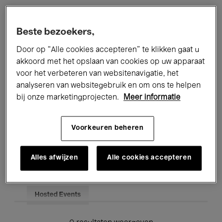
Alle evenementen
Concerten
Beste bezoekers,
Tentoonstellingen
Films
Door op “Alle cookies accepteren” te klikken gaat u
akkoord met het opslaan van cookies op uw apparaat
Performances
Lezingen & Debatten
voor het verbeteren van websitenavigatie, het
analyseren van websitegebruik en om ons te helpen
Jazz
Klassieke Muziek
Global Music
bij onze marketingprojecten.
Meer informatie
Elektronische Muziek
Voorkeuren beheren
Voor iedereen
Kids’ Palace
Alles afwijzen
Alle cookies accepteren
Onderwijs
Rondleidingen
Hosted Events