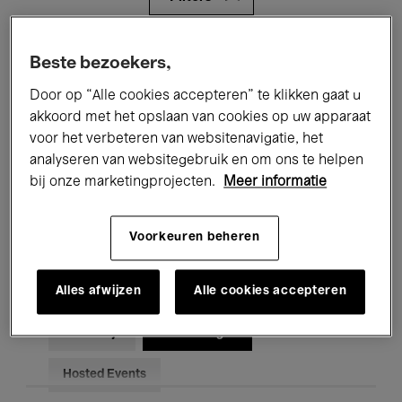
Alle evenementen
Concerten
Beste bezoekers,
Door op “Alle cookies accepteren” te klikken gaat u
Tentoonstellingen
Films
akkoord met het opslaan van cookies op uw apparaat
Performances
Lezingen & Debatten
voor het verbeteren van websitenavigatie, het
analyseren van websitegebruik en om ons te helpen
Jazz
Klassieke Muziek
Global Music
bij onze marketingprojecten.
Meer informatie
Elektronische Muziek
Voorkeuren beheren
Alles afwijzen
Alle cookies accepteren
Voor iedereen
Kids’ Palace
Onderwijs
Rondleidingen
Hosted Events