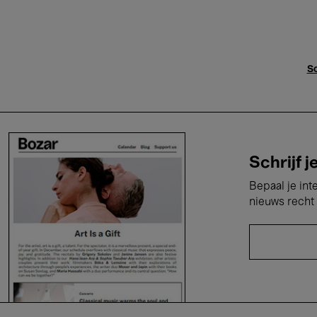
Sc
Schrijf j
Bepaal je int
nieuws recht 