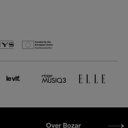
Footer
Over Bozar