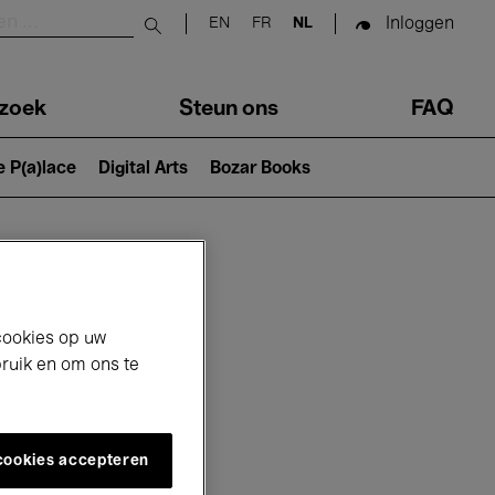
Inloggen
EN
FR
NL
Submit search
zoek
Steun ons
FAQ
e P(a)lace
Digital Arts
Bozar Books
cookies op uw
bruik en om ons te
 cookies accepteren
6