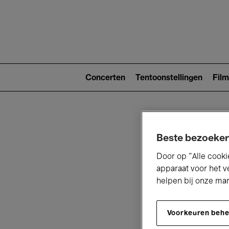
Main
navigat
Main
navigation
Concerten
Tentoonstellingen
Film
(level
2)
Beste bezoeker
Door op “Alle cooki
apparaat voor het v
helpen bij onze ma
V
Voorkeuren beh