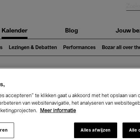
Kalender
Blog
Jouw be
ion
s
Lezingen & Debatten
Performances
Bozar all over th
Nu bij Bozar
s,
es accepteren” te klikken gaat u akkoord met het opslaan van 
erbeteren van websitenavigatie, het analyseren van websitege
rketingprojecten.
Meer informatie
andaag
Komende 7 dagen
Maand
eren
Alles afwijzen
Alle
Donderdag 01 - Zaterdag 31 Januari 202