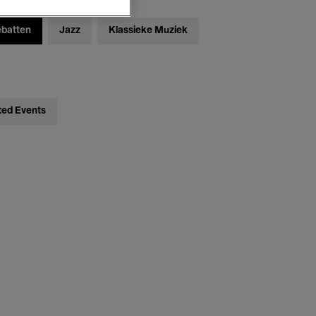
ebatten
Jazz
Klassieke Muziek
ted Events