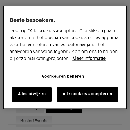
Alle evenementen
Concerten
Beste bezoekers,
Door op “Alle cookies accepteren” te klikken gaat u
Tentoonstellingen
Films
akkoord met het opslaan van cookies op uw apparaat
Performances
Lezingen & Debatten
voor het verbeteren van websitenavigatie, het
analyseren van websitegebruik en om ons te helpen
Jazz
Klassieke Muziek
Global Music
bij onze marketingprojecten.
Meer informatie
Elektronische Muziek
Voorkeuren beheren
Alles afwijzen
Alle cookies accepteren
Voor iedereen
Kids’ Palace
Onderwijs
Rondleidingen
Hosted Events