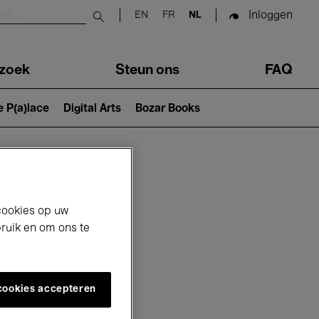
Inloggen
EN
FR
NL
Submit search
zoek
Steun ons
FAQ
e P(a)lace
Digital Arts
Bozar Books
cookies op uw
bruik en om ons te
 cookies accepteren