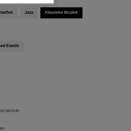
ebatten
Jazz
Klassieke Muziek
ted Events
ere periode.
ten