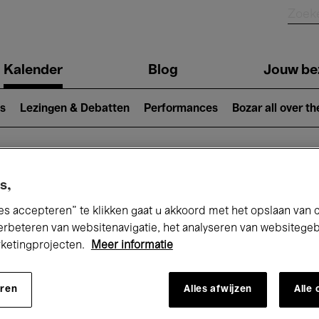
Kalender
Blog
Jouw be
ion
s
Lezingen & Debatten
Performances
Bozar all over th
Nu bij Bozar
s,
es accepteren” te klikken gaat u akkoord met het opslaan van 
erbeteren van websitenavigatie, het analyseren van websitege
rketingprojecten.
Meer informatie
andaag
Komende 7 dagen
Maand
eren
Alles afwijzen
Alle
Donderdag 16 - Vrijdag 24 April 2026