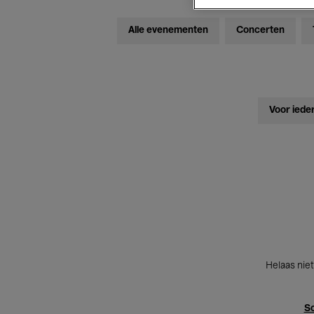
Alle evenementen
Concerten
Voor iede
Helaas niet
Sc