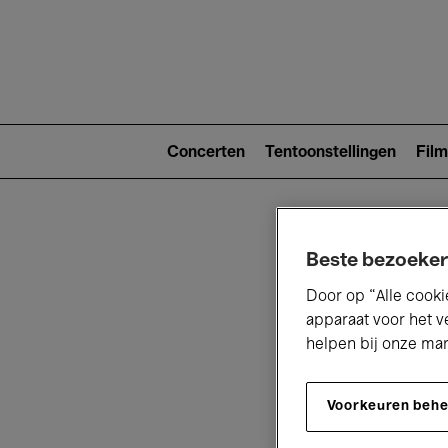
Main
navigat
Main
navigation
Concerten
Tentoonstellingen
Film
(level
2)
Beste bezoeker
Door op “Alle cooki
apparaat voor het v
helpen bij onze ma
V
Voorkeuren beh