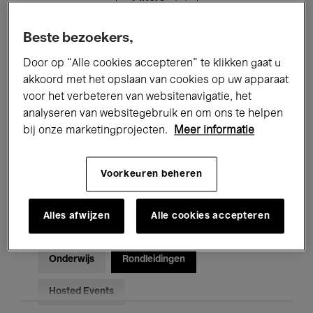
Beste bezoekers,
Alle evenementen
Concerten
Door op “Alle cookies accepteren” te klikken gaat u
Tentoonstellingen
Films
akkoord met het opslaan van cookies op uw apparaat
voor het verbeteren van websitenavigatie, het
Performances
Lezingen & Debatten
analyseren van websitegebruik en om ons te helpen
bij onze marketingprojecten.
Meer informatie
Jazz
Klassieke Muziek
Global Music
Elektronische Muziek
Voorkeuren beheren
Alles afwijzen
Alle cookies accepteren
Voor iedereen
Kids’ Palace
Onderwijs
Rondleidingen
Hosted Events