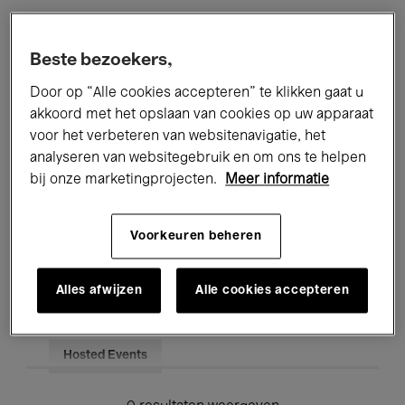
Alle evenementen
Concerten
Beste bezoekers,
Tentoonstellingen
Films
Door op “Alle cookies accepteren” te klikken gaat u
akkoord met het opslaan van cookies op uw apparaat
Performances
Lezingen & Debatten
voor het verbeteren van websitenavigatie, het
analyseren van websitegebruik en om ons te helpen
Jazz
Klassieke Muziek
Global Music
bij onze marketingprojecten.
Meer informatie
Elektronische Muziek
Voorkeuren beheren
Voor iedereen
Kids’ Palace
Alles afwijzen
Alle cookies accepteren
Onderwijs
Rondleidingen
Hosted Events